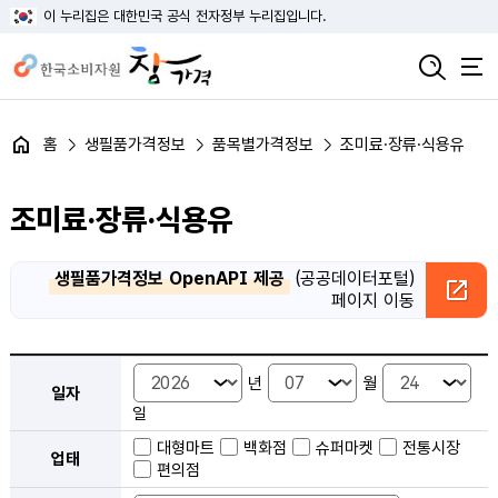
이 누리집은 대한민국 공식 전자정부 누리집입니다.
홈
생필품가격정보
품목별가격정보
조미료·장류·식용유
조미료·장류·식용유
생필품가격정보 OpenAPI 제공
(공공데이터포털)
페이지 이동
품목별 가격정보 검색 - 일자, 업태, 지역, 판매점, 품목, 상품 안내
년
월
일자
일
대형마트
백화점
슈퍼마켓
전통시장
업태
편의점