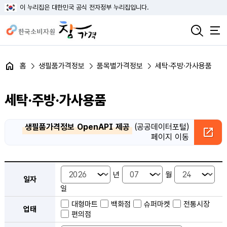
이 누리집은 대한민국 공식 전자정부 누리집입니다.
홈
생필품가격정보
품목별가격정보
세탁·주방·가사용품
세탁·주방·가사용품
생필품가격정보 OpenAPI 제공
(공공데이터포털)
페이지 이동
품목별 가격정보 검색 - 일자, 업태, 지역, 판매점, 품목, 상품 안내
년
월
일자
일
대형마트
백화점
슈퍼마켓
전통시장
업태
편의점