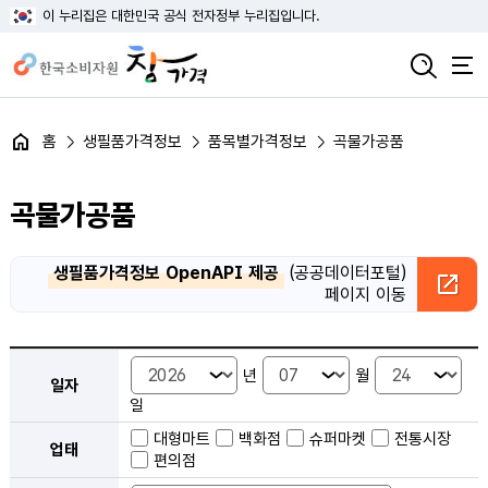
이 누리집은 대한민국 공식 전자정부 누리집입니다.
홈
생필품가격정보
품목별가격정보
곡물가공품
곡물가공품
생필품가격정보 OpenAPI 제공
(공공데이터포털)
페이지 이동
품목별 가격정보 검색 - 일자, 업태, 지역, 판매점, 품목, 상품 안내
년
월
일자
일
대형마트
백화점
슈퍼마켓
전통시장
업태
편의점