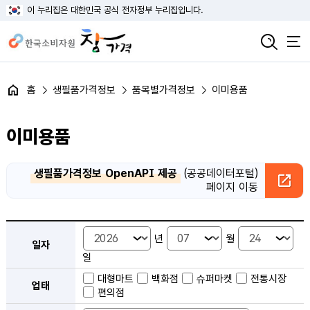
이 누리집은 대한민국 공식 전자정부 누리집입니다.
홈
생필품가격정보
품목별가격정보
이미용품
이미용품
생필품가격정보 OpenAPI 제공
(공공데이터포털)
페이지 이동
품목별 가격정보 검색 - 일자, 업태, 지역, 판매점, 품목, 상품 안내
년
월
일자
일
대형마트
백화점
슈퍼마켓
전통시장
업태
편의점