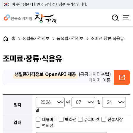
이 누리집은 대한민국 공식 전자정부 누리집입니다.
홈
생필품가격정보
품목별가격정보
조미료·장류·식용유
조미료·장류·식용유
생필품가격정보 OpenAPI 제공
(공공데이터포털)
페이지 이동
품목별 가격정보 검색 - 일자, 업태, 지역, 판매점, 품목, 상품 안내
년
월
일자
일
대형마트
백화점
슈퍼마켓
전통시장
업태
편의점