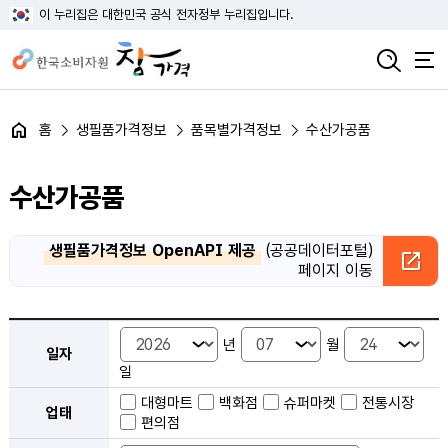
이 누리집은 대한민국 공식 전자정부 누리집입니다.
홈
생필품가격정보
품목별가격정보
수산가공품
수산가공품
생필품가격정보 OpenAPI 제공
(공공데이터포털)
페이지 이동
품목별 가격정보 검색 - 일자, 업태, 지역, 판매점, 품목, 상품 안내
년
월
일자
일
대형마트
백화점
슈퍼마켓
전통시장
업태
편의점