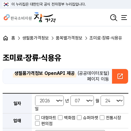
이 누리집은 대한민국 공식 전자정부 누리집입니다.
홈
생필품가격정보
품목별가격정보
조미료·장류·식용유
조미료·장류·식용유
생필품가격정보 OpenAPI 제공
(공공데이터포털)
페이지 이동
품목별 가격정보 검색 - 일자, 업태, 지역, 판매점, 품목, 상품 안내
년
월
일자
일
대형마트
백화점
슈퍼마켓
전통시장
업태
편의점