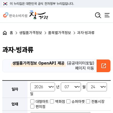
이 누리집은 대한민국 공식 전자정부 누리집입니다.
홈
생필품가격정보
품목별가격정보
과자·빙과류
과자·빙과류
생필품가격정보 OpenAPI 제공
(공공데이터포털)
페이지 이동
품목별 가격정보 검색 - 일자, 업태, 지역, 판매점, 품목, 상품 안내
년
월
일자
일
대형마트
백화점
슈퍼마켓
전통시장
업태
편의점