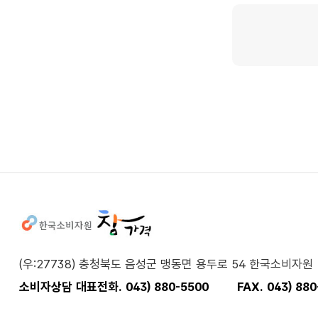
사이트정보
(우:27738) 충청북도 음성군 맹동면 용두로 54 한국소비자원
소비자상담 대표전화. 043) 880-5500
FAX. 043) 88