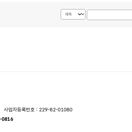
검색내용 선택
게시물 검색단어 입력
사업자등록번호 : 229-82-01080
0-0816