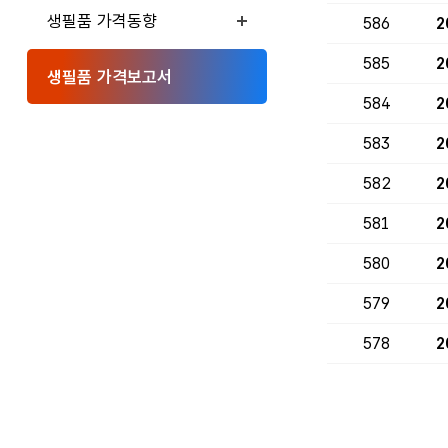
생필품 가격동향
586
2
585
2
생필품 가격보고서
584
2
583
2
582
2
581
2
580
2
579
2
578
2