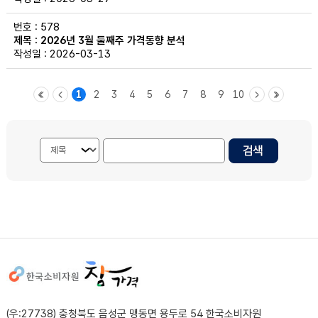
578
2026년 3월 둘째주 가격동향 분석
2026-03-13
1
2
3
4
5
6
7
8
9
10
검색내용 선택
게시물 검색단어 입력
사이트정보
(우:27738) 충청북도 음성군 맹동면 용두로 54 한국소비자원