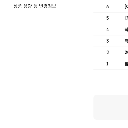
상품 용량 등 변경정보
6
[
5
[
4
착
3
착
2
2
1
참