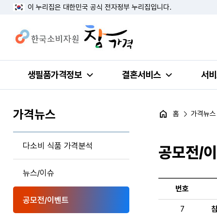
이 누리집은 대한민국 공식 전자정부 누리집입니다.
생필품가격정보
결혼서비스
서비
가격뉴스
홈
가격뉴스
다소비 식품 가격분석
공모전/
뉴스/이슈
번호
공모전/이벤트
7
참