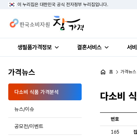
이 누리집은 대한민국 공식 전자정부 누리집입니다.
생필품가격정보
결혼서비스
서비
가격뉴스
홈
가격뉴스
다소비 식품 가격분석
다소비 
뉴스/이슈
번호
공모전/이벤트
165
집