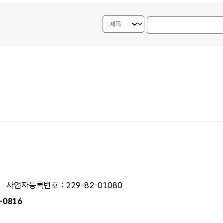
검색내용 선택
게시물 검색단어 입력
사업자등록번호 : 229-82-01080
0-0816