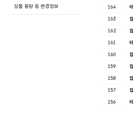
상품 용량 등 변경정보
164
테
163
집
162
집
161
테
160
집
159
집
158
집
157
집
156
테