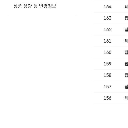
상품 용량 등 변경정보
164
테
163
집
162
집
161
테
160
집
159
집
158
집
157
집
156
테