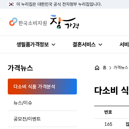
이 누리집은 대한민국 공식 전자정부 누리집입니다.
생필품가격정보
결혼서비스
서비
가격뉴스
홈
가격뉴스
다소비 식품 가격분석
다소비 
뉴스/이슈
번호
공모전/이벤트
165
집