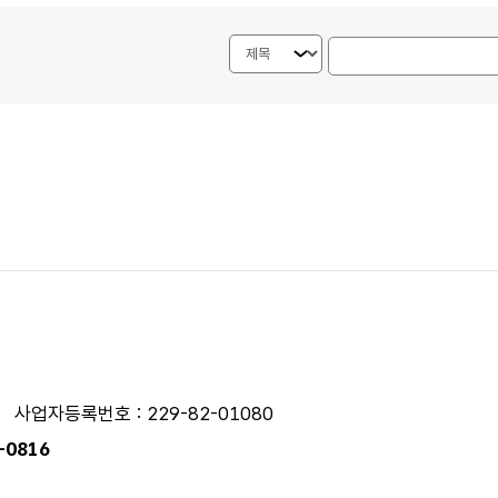
검색내용 선택
게시물 검색단어 입력
사업자등록번호 : 229-82-01080
0-0816