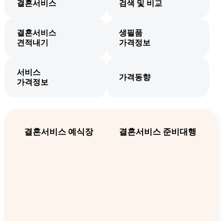
결혼서비스
검색 및 비교
결혼서비스
생필품
견적내기
가격정보
오늘하루 그만보기
서비스
가격동향
가격정보
결혼서비스 예식장
결혼서비스 준비대행
예식장비용
대관료
1인당식대
식대
최소보증인원
(단위: 만원)