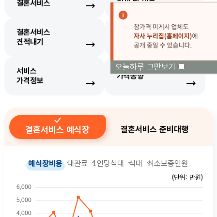
결혼서비스
검색 및 비교
결혼서비스
생필품
견적내기
가격정보
오늘하루 그만보기
서비스
가격동향
가격정보
결혼서비스 예식장
결혼서비스 준비대행
예식장비용
대관료
1인당식대
식대
최소보증인원
(단위: 만원)