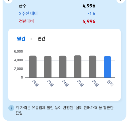
4,996
6,146
3,309
4,286
8,940
금주
금주
금주
금주
금주
757
474
-16
44
0
2주전 대비
2주전 대비
2주전 대비
2주전 대비
2주전 대비
4,996
6,146
3,309
4,286
8,940
전년대비
전년대비
전년대비
전년대비
전년대비
월간
연간
바프 허니버터아몬드(120g) 02월 5123 03월 5048 04월 5092 05월 5174 06월 5130 현재 4996
위 가격은 유통업체 할인 등이 반영된 '실제 판매가격'을 평균한
값임.