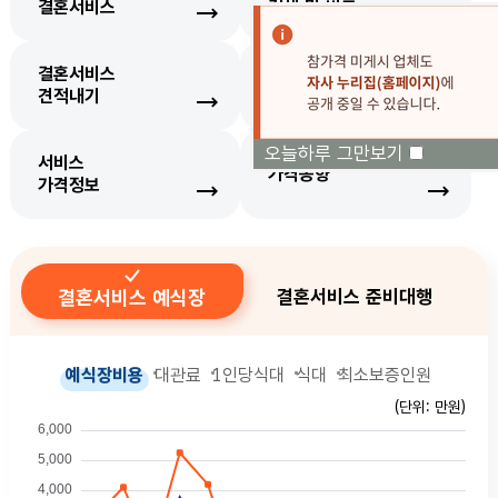
결혼서비스
검색 및 비교
결혼서비스
생필품
견적내기
가격정보
오늘하루 그만보기
서비스
가격동향
가격정보
결혼서비스 예식장
결혼서비스 준비대행
예식장비용
대관료
1인당식대
식대
최소보증인원
(단위: 만원)