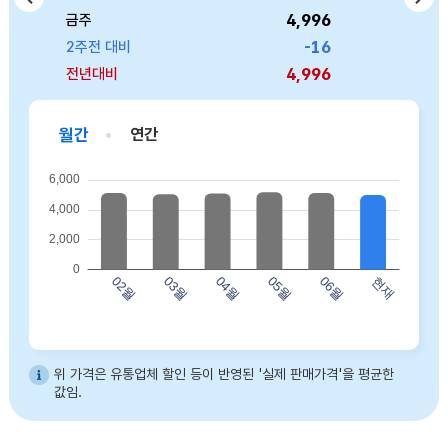
4,996
6,146
3,309
4,286
8,940
금주
금주
금주
금주
금주
757
474
-16
44
0
2주전 대비
2주전 대비
2주전 대비
2주전 대비
2주전 대비
4,996
6,146
3,309
4,286
8,940
전년대비
전년대비
전년대비
전년대비
전년대비
월간
연간
바프 허니버터아몬드(120g) 02월 5123 03월 5048 04월 5092 05월 5174 06월 5130 현재 4996
위 가격은 유통업체 할인 등이 반영된 '실제 판매가격'을 평균한
값임.