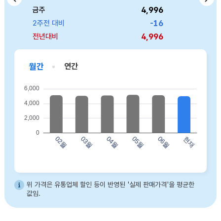
4,996
6,146
3,309
4,286
8,940
금주
금주
금주
금주
금주
757
474
-16
44
0
2주전 대비
2주전 대비
2주전 대비
2주전 대비
2주전 대비
4,996
6,146
3,309
4,286
8,940
전년대비
전년대비
전년대비
전년대비
전년대비
월간
연간
바프 허니버터아몬드(120g) 02월 5123 03월 5048 04월 5092 05월 5174 06월 5130 현재 4996
위 가격은 유통업체 할인 등이 반영된 '실제 판매가격'을 평균한
값임.