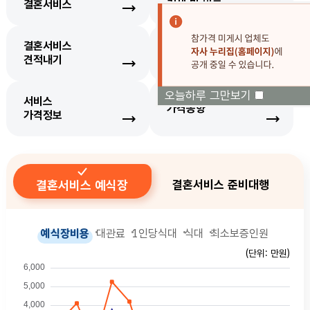
결혼서비스
검색 및 비교
결혼서비스
생필품
견적내기
가격정보
오늘하루 그만보기
서비스
가격동향
가격정보
결혼서비스 예식장
결혼서비스 준비대행
예식장비용
대관료
1인당식대
식대
최소보증인원
(단위: 만원)