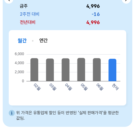
4,996
6,146
3,309
4,286
8,940
금주
금주
금주
금주
금주
757
474
-16
44
0
2주전 대비
2주전 대비
2주전 대비
2주전 대비
2주전 대비
4,996
6,146
3,309
4,286
8,940
전년대비
전년대비
전년대비
전년대비
전년대비
월간
연간
바프 허니버터아몬드(120g) 02월 5123 03월 5048 04월 5092 05월 5174 06월 5130 현재 4996
위 가격은 유통업체 할인 등이 반영된 '실제 판매가격'을 평균한
값임.