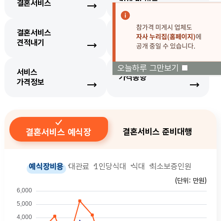
결혼서비스
검색 및 비교
결혼서비스
생필품
견적내기
가격정보
오늘하루 그만보기
서비스
가격동향
가격정보
결혼서비스 예식장
결혼서비스 준비대행
예식장비용
대관료
1인당식대
식대
최소보증인원
(단위: 만원)