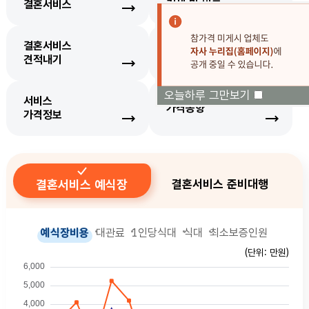
결혼서비스
검색 및 비교
결혼서비스
생필품
견적내기
가격정보
오늘하루 그만보기
서비스
가격동향
가격정보
결혼서비스 예식장
결혼서비스 준비대행
예식장비용
대관료
1인당식대
식대
최소보증인원
(단위: 만원)