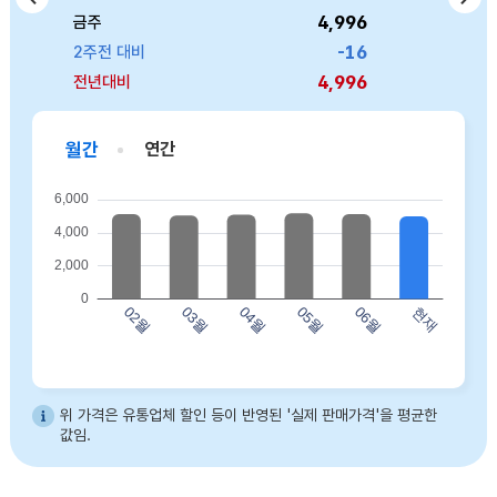
4,996
6,146
3,309
4,286
8,940
금주
금주
금주
금주
금주
757
474
-16
44
0
2주전 대비
2주전 대비
2주전 대비
2주전 대비
2주전 대비
4,996
6,146
3,309
4,286
8,940
전년대비
전년대비
전년대비
전년대비
전년대비
월간
연간
바프 허니버터아몬드(120g) 02월 5123 03월 5048 04월 5092 05월 5174 06월 5130 현재 4996
위 가격은 유통업체 할인 등이 반영된 '실제 판매가격'을 평균한
값임.