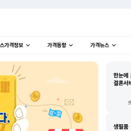
스가격정보
가격동향
가격뉴스
한눈에
결혼서
생필품