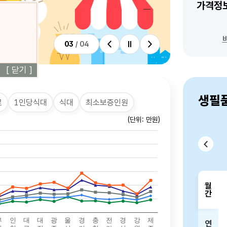
가격정
03
/
04
비주얼배너 이전
비주얼배너 정지
비주얼배너 다음
[ 닫기 ]
생필
료
1인당식대
식대
최소보증인원
(단위: 만원)
월
간
바프 허니버터아몬드(120g) 02월 5123 03월 5048 04월 5092 05월 5174 06월 5130 현재 4996
연