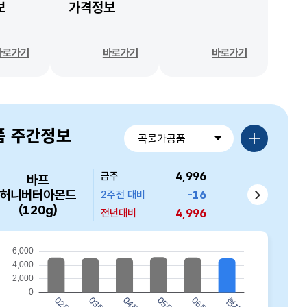
보
가격정보
바로가기
바로가기
바로가기
품목별가격정보 더보기
품 주간정보
곡물가공품
4,996
6,146
3,309
4,286
8,940
금주
금주
금주
금주
금주
바프
머거본 볶음땅콩
옛날국수 소면
백설 소면(900g)
고향만두(900g)
허니버터아몬드
757
474
-16
44
0
2주전 대비
2주전 대비
2주전 대비
2주전 대비
2주전 대비
(300g)
(900g)
(120g)
4,996
6,146
3,309
4,286
8,940
전년대비
전년대비
전년대비
전년대비
전년대비