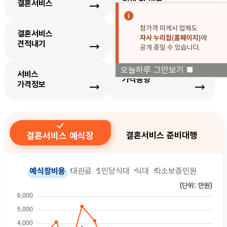
결혼서비스
검색 및 비교
결혼서비스
생필품
견적내기
가격정보
오늘하루 그만보기
서비스
가격동향
가격정보
결혼서비스 예식장
결혼서비스 준비대행
예식장비용
대관료
1인당식대
식대
최소보증인원
(단위: 만원)