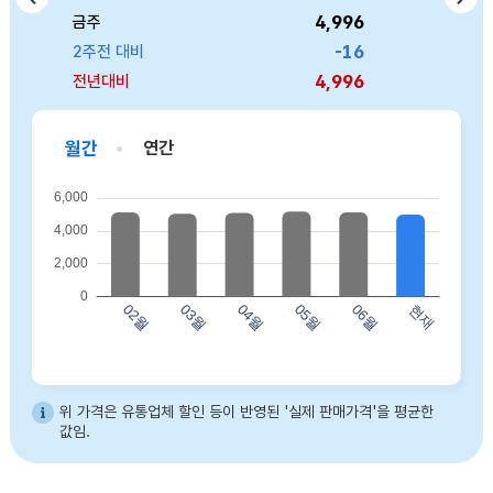
4,996
6,146
3,309
4,286
8,940
금주
금주
금주
금주
금주
757
474
-16
44
0
2주전 대비
2주전 대비
2주전 대비
2주전 대비
2주전 대비
4,996
6,146
3,309
4,286
8,940
전년대비
전년대비
전년대비
전년대비
전년대비
월간
연간
바프 허니버터아몬드(120g) 02월 5123 03월 5048 04월 5092 05월 5174 06월 5130 현재 4996
위 가격은 유통업체 할인 등이 반영된 '실제 판매가격'을 평균한
값임.